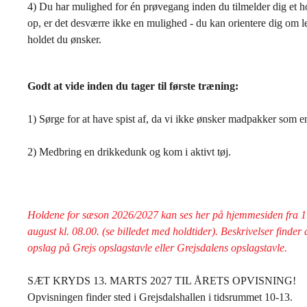
4) Du har mulighed for én prøvegang inden du tilmelder dig et ho
op, er det desværre ikke en mulighed - du kan orientere dig om l
holdet du ønsker.
Godt at vide inden du tager til første træning:
1) Sørge for at have spist af, da vi ikke ønsker madpakker som e
2) Medbring en drikkedunk og kom i aktivt tøj.
Holdene for sæson 2026/2027 kan ses her på hjemmesiden fra 1. 
august kl. 08.00. (se billedet med holdtider). Beskrivelser finde
opslag på Grejs opslagstavle eller Grejsdalens opslagstavle.
SÆT KRYDS 13. MARTS 2027 TIL ÅRETS OPVISNING!
Opvisningen finder sted i Grejsdalshallen i tidsrummet 10-13.