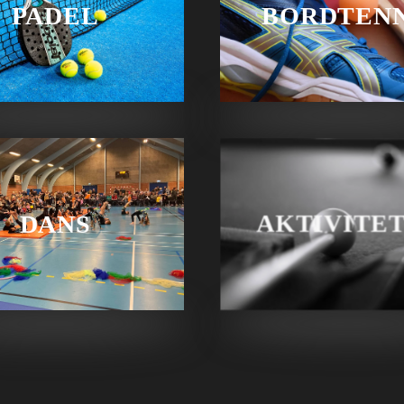
PADEL
BORDTENN
DANS
AKTIVITE