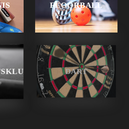
IS
FLOORBALL
DART
TSKLUB